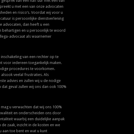
gesprek van een half uur met één van
bespreekt u met een van onze advocaten
heden en risico’s. Voordat wij voor u
atuur is persoonlijke dienstverlening
ze advocaten, dan heeft u een
n behartigen en u persoonlijk te woord
collega-advocaat als waarnemer
 inschakeling van een rechter op te
ht voor iedereen toegankelijk maken.
nodige procedures te voorkomen.
alsook veelal frustraties. Als
beste advies en zullen wij u de nodige
n dat geval zullen wij ons dan ook 100%
n, mag u verwachten dat wij ons 100%
 kwaliteit en onderscheiden ons door
aliteit waarbij een duidelijke aanpak
 de zaak, inzicht in de kosten en we
u aan toe bent en wat u kunt