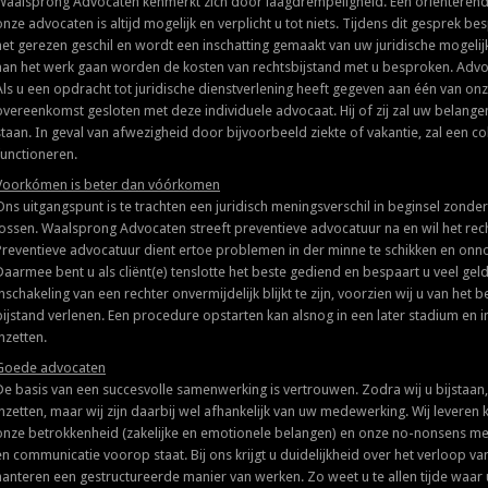
Waalsprong Advocaten kenmerkt zich door laagdrempeligheid. Een oriënterend 
onze advocaten is altijd mogelijk en verplicht u tot niets. Tijdens dit gesprek 
het gerezen geschil en wordt een inschatting gemaakt van uw juridische mogelijk
aan het werk gaan worden de kosten van rechtsbijstand met u besproken. Advoc
Als u een opdracht tot juridische dienstverlening heeft gegeven aan één van on
overeenkomst gesloten met deze individuele advocaat. Hij of zij zal uw belange
staan. In geval van afwezigheid door bijvoorbeeld ziekte of vakantie, zal een 
functioneren.
Voorkómen is beter dan vóórkomen
Ons uitgangspunt is te trachten een juridisch meningsverschil in beginsel zonder
lossen. Waalsprong Advocaten streeft preventieve advocatuur na en wil het rec
Preventieve advocatuur dient ertoe problemen in der minne te schikken en on
Daarmee bent u als cliënt(e) tenslotte het beste gediend en bespaart u veel geld 
inschakeling van een rechter onvermijdelijk blijkt te zijn, voorzien wij u van het 
bijstand verlenen. Een procedure opstarten kan alsnog in een later stadium en i
inzetten.
Goede advocaten
De basis van een succesvolle samenwerking is vertrouwen. Zodra wij u bijstaa
inzetten, maar wij zijn daarbij wel afhankelijk van uw medewerking. Wij leveren
onze betrokkenheid (zakelijke en emotionele belangen) en onze no-nonsens ment
en communicatie voorop staat. Bij ons krijgt u duidelijkheid over het verloop van
hanteren een gestructureerde manier van werken. Zo weet u te allen tijde waar 