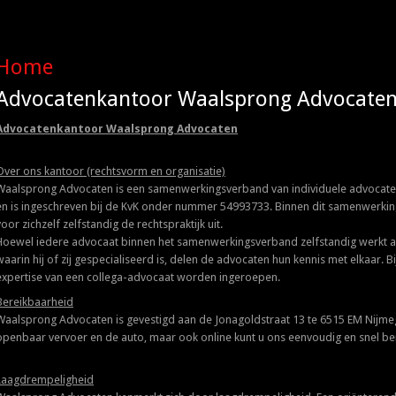
Home
Advocatenkantoor Waalsprong Advocate
Advocatenkantoor Waalsprong Advocaten
Over ons kantoor (rechtsvorm en organisatie)
Waalsprong Advocaten is een samenwerkingsverband van individuele advocate
en is ingeschreven bij de KvK onder nummer 54993733. Binnen dit samenwerki
voor zichzelf zelfstandig de rechtspraktijk uit.
Hoewel iedere advocaat binnen het samenwerkingsverband zelfstandig werkt 
waarin hij of zij gespecialiseerd is, delen de advocaten hun kennis met elkaar. 
expertise van een collega-advocaat worden ingeroepen.
Bereikbaarheid
Waalsprong Advocaten is gevestigd aan de Jonagoldstraat 13 te 6515 EM Nijmeg
openbaar vervoer en de auto, maar ook online kunt u ons eenvoudig en snel be
Laagdrempeligheid